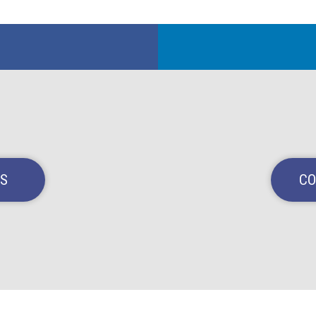
NS
CO