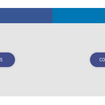
NS
CO